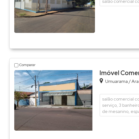
salão comercial com
Comparar
Imóvel Comerc
Umuarama
/
Ara
salão comercial co
serviço, 3 banhei
de mesanino, espaç