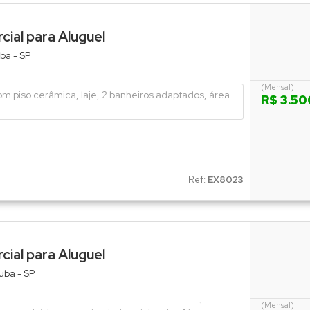
Salão (1)
Sala Comercial (2)
ial para Aluguel
Sobrado (3)
Salão (3)
ba - SP
Terreno (21)
Sobrado (1)
(Mensal)
Terreno em Condomínio (5)
om piso cerâmica, laje, 2 banheiros adaptados, área
R$ 3.50
Ref:
EX8023
ial para Aluguel
uba - SP
(Mensal)