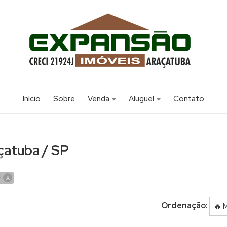
Início
Sobre
Venda
Aluguel
Contato
Apartamento (25)
Apartamento (2)
Área (1)
Barracão (2)
açatuba / SP
Casa (92)
Casa (11)
Casa em Condomínio (6)
Casa Comercial (1)
P
X
Chácara (1)
Edícula (1)
Imóvel Comercial (3)
Imóvel Comercial (3)
Ordenação:
Sala Comercial (1)
Ponto Comercial (2)