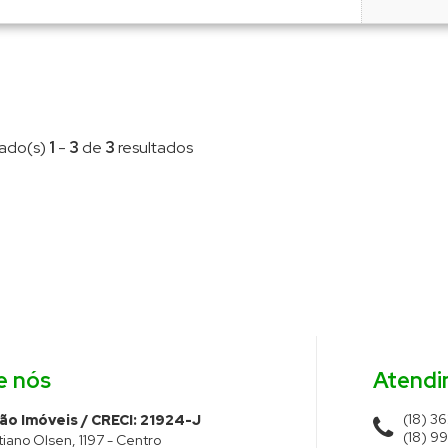
tado(s)
1
-
3
de
3
resultados
e nós
Atend
(18) 3
o Imóveis / CRECI: 21924-J
(18) 9
tiano Olsen, 1197 - Centro