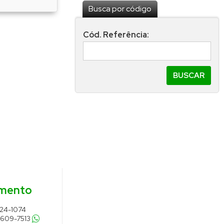
Busca por código
Cód. Referência:
imento
624-1074
9609-7513