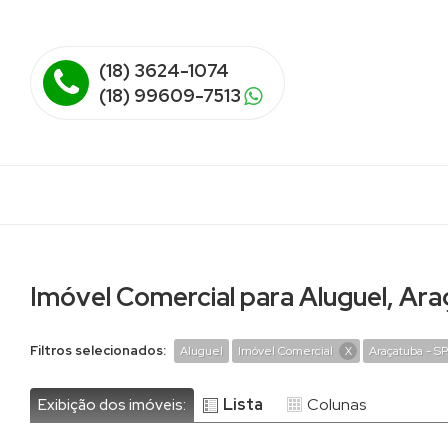
(18) 3624-1074
(18) 99609-7513
Imóvel Comercial para Aluguel, Ar
Filtros selecionados:
Aluguel
Imóvel Comercial
Araçatuba - S
X
Lista
Colunas
Exibição dos imóveis: