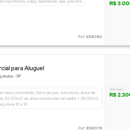
 escritórios, copa, banheiros, laje, piso frio
R$ 3.0
Ref:
EX8080
ial para Aluguel
çatuba - SP
(Mensal)
m piso cimentado, forro de pvc, escritório, área de
R$ 2.30
ros, 112,00m2 de área construída de salão + 28,00m2
o livre 10 x 10
Ref:
EX8078