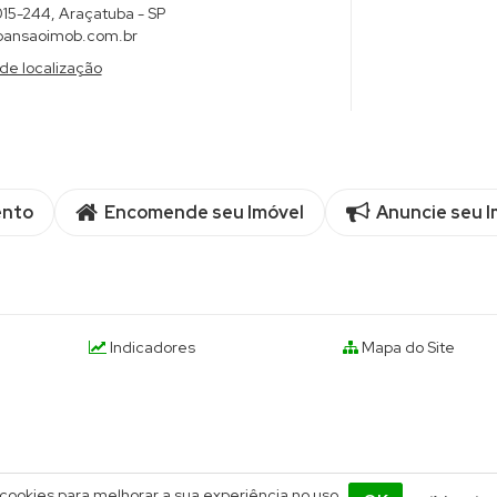
015-244
,
Araçatuba
-
SP
ansaoimob.com.br
de localização
ento
Encomende seu Imóvel
Anuncie seu I
Indicadores
Mapa do Site
 cookies para melhorar a sua experiência no uso